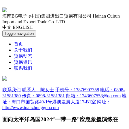
海南BG电子·(中国)集团进出口贸易有限公司
Hainan Cuirun
Import and Export Trade Co. LTD
中文
ENGLISH
Toggle navigation
首页
关于我们
贸易动态
贸易资讯
联系我们
联系我们
联系人：陈女士
手机号：13876907358
电话：0898-
31581380
传真：0898-31581381
邮箱：1243607558@qq.com
地
址：海口市国贸路49-1号港澳发展大厦17-B1室
网址：
http://www.tuanzhongguo.com
面向太平洋岛国2024“一带一路”应急救援演练在