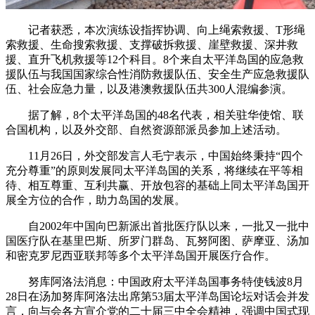
记者获悉，本次演练设指挥协调、向上绳索救援、T形绳
索救援、生命搜索救援、支撑破拆救援、崖壁救援、深井救
援、直升飞机救援等12个科目。8个来自太平洋岛国的应急救
援队伍与我国国家综合性消防救援队伍、安全生产应急救援队
伍、社会应急力量，以及港澳救援队伍共300人混编参演。
据了解，8个太平洋岛国的48名代表，相关驻华使馆、联
合国机构，以及外交部、自然资源部派员参加上述活动。
11月26日，外交部发言人毛宁表示，中国始终秉持“四个
充分尊重”的原则发展同太平洋岛国的关系，将继续在平等相
待、相互尊重、互利共赢、开放包容的基础上同太平洋岛国开
展全方位的合作，助力岛国的发展。
自2002年中国向巴新派出首批医疗队以来，一批又一批中
国医疗队在基里巴斯、所罗门群岛、瓦努阿图、萨摩亚、汤加
和密克罗尼西亚联邦等多个太平洋岛国开展医疗合作。
努库阿洛法消息：中国政府太平洋岛国事务特使钱波8月
28日在汤加努库阿洛法出席第53届太平洋岛国论坛对话会并发
言，向与会各方宣介党的二十届三中全会精神，强调中国式现